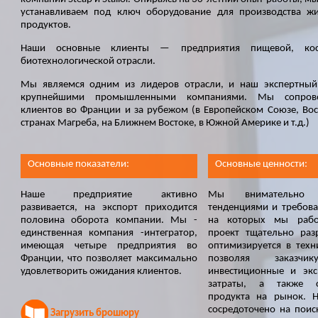
устанавливаем под ключ оборудование для производства ж
продуктов.
Наши основные клиенты — предприятия пищевой, кос
биотехнологической отрасли.
Мы являемся одним из лидеров отрасли, и наш экспертный
крупнейшими промышленными компаниями. Мы сопров
клиентов во Франции и за рубежом (в Европейском Союзе, Вос
странах Магрeба, на Ближнем Востоке, в Южной Америке и т.д.)
Основные показатели:
Основные ценности:
Наше предприятие активно
Мы внимательно
развивается, на экспорт приходится
тенденциями и требов
половина оборота компании. Мы -
на которых мы рабо
единственная компания -интегратор,
проект тщательно раз
имеющая четыре предприятия во
оптимизируется в техн
Франции, что позволяет максимально
позволяя заказчик
удовлетворить ожидания клиентов.
инвестиционные и экс
затраты, а также 
продукта на рынок. 
сосредоточено на поис
Загрузить брошюру