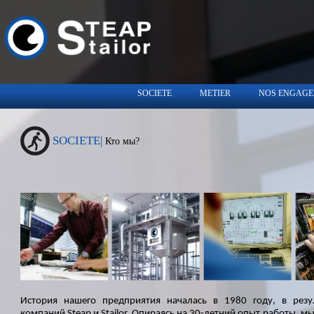
SOCIETE
METIER
NOS ENGAG
SOCIETE|
Кто мы?
История нашего предприятия началась в 1980 году, в резу
компаний Steap и Stailor. Опираясь на 30-летний опыт работы, м