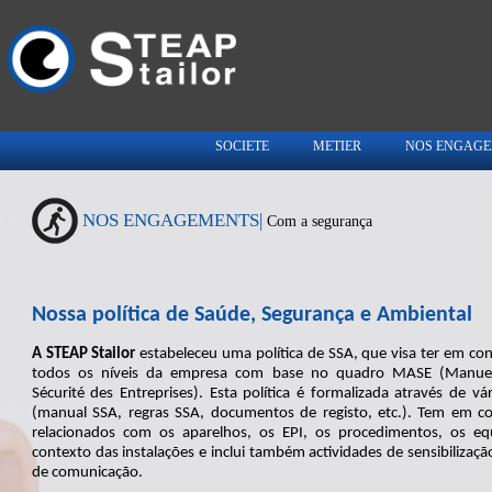
SOCIETE
METIER
NOS ENGAG
NOS ENGAGEMENTS|
Com a segurança
Nossa política de Saúde, Segurança e Ambiental
A STEAP Stailor
estabeleceu uma política de SSA, que visa ter em con
todos os níveis da empresa com base no quadro MASE (Manuel 
Sécurité des Entreprises). Esta política é formalizada através de v
(manual SSA, regras SSA, documentos de registo, etc.). Tem em c
relacionados com os aparelhos, os EPI, os procedimentos, os e
contexto das instalações e inclui também actividades de sensibilizaç
de comunicação.